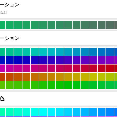
ーション
が低い
ーション
色