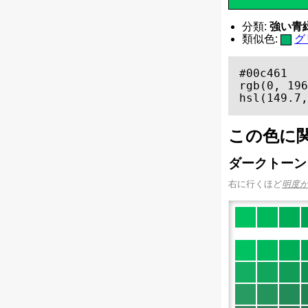
分類:
強い青緑（
類似色:
グ
#00c461

rgb(0, 196
hsl(149.7,
この色に
ダークトーン
右に行くほど
明度