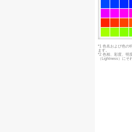
*1 色名および色
ます。
*2 色相、彩度、
（Lightness）