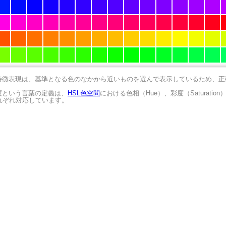
の特徴表現は、基準となる色のなかから近いものを選んで表示しているため、
明度という言葉の定義は、
HSL色空間
における色相（Hue）、彩度（Saturation
にそれぞれ対応しています。