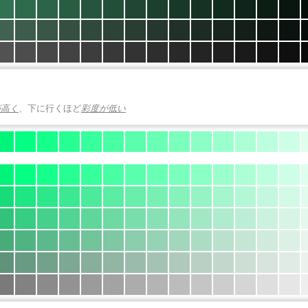
が高く
、下に行くほど
彩度が低い