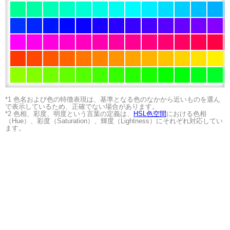
*1 色名および色の特徴表現は、基準となる色のなかから近いものを選ん
で表示しているため、正確でない場合があります。
*2 色相、彩度、明度という言葉の定義は、
HSL色空間
における色相
（Hue）、彩度（Saturation）、輝度（Lightness）にそれぞれ対応してい
ます。