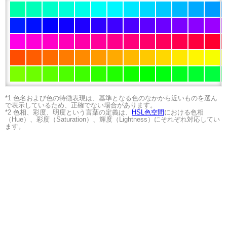
*1 色名および色の特徴表現は、基準となる色のなかから近いものを選ん
で表示しているため、正確でない場合があります。
*2 色相、彩度、明度という言葉の定義は、
HSL色空間
における色相
（Hue）、彩度（Saturation）、輝度（Lightness）にそれぞれ対応してい
ます。