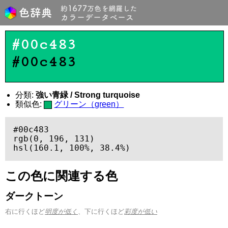
#00c483
#00c483
分類:
強い青緑 / Strong turquoise
類似色:
グリーン（green）
#00c483

rgb(0, 196, 131)

hsl(160.1, 100%, 38.4%)
この色に関連する色
ダークトーン
右に行くほど
明度が低く
、下に行くほど
彩度が低い