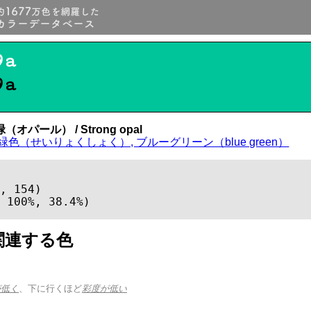
9a
9a
オパール） / Strong opal
緑色（せいりょくしょく）, ブルーグリーン（blue green）
, 154)

 100%, 38.4%)
関連する色
が低く
、下に行くほど
彩度が低い