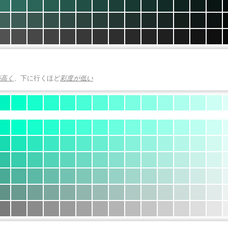
が高く
、下に行くほど
彩度が低い