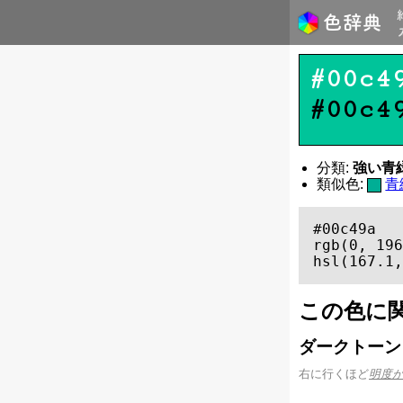
#00c4
#00c4
分類:
強い青緑（
類似色:
青
#00c49a

rgb(0, 196
hsl(167.1,
この色に
ダークトーン
右に行くほど
明度