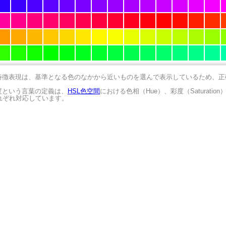
の特徴表現は、基準となる色のなかから近いものを選んで表示しているため、
明度という言葉の定義は、
HSL色空間
における色相（Hue）、彩度（Saturation
にそれぞれ対応しています。