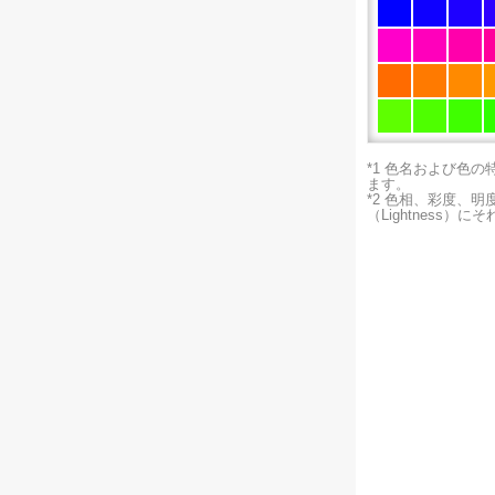
*1 色名および色
ます。
*2 色相、彩度、
（Lightness）