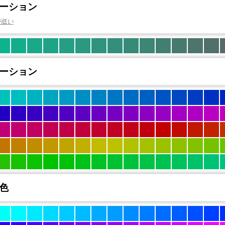
ーション
が低い
ーション
色