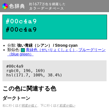
#00c4a9
#00c4a9
分類:
強い青緑（シアン） / Strong cyan
類似色:
青緑色（せいりょくしょく）, ブルーグリーン
（blue green）
#00c4a9

rgb(0, 196, 169)

hsl(171.7, 100%, 38.4%)
この色に関連する色
ダークトーン
右に行くほど
明度が低く
、下に行くほど
彩度が低い