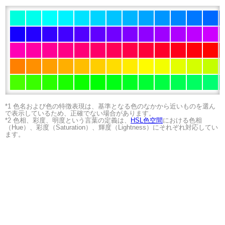
*1 色名および色の特徴表現は、基準となる色のなかから近いものを選ん
で表示しているため、正確でない場合があります。
*2 色相、彩度、明度という言葉の定義は、
HSL色空間
における色相
（Hue）、彩度（Saturation）、輝度（Lightness）にそれぞれ対応してい
ます。