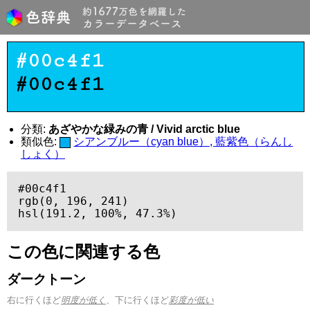
#00c4f1
#00c4f1
分類:
あざやかな緑みの青 / Vivid arctic blue
類似色:
シアンブルー（cyan blue）, 藍紫色（らんし
しょく）
#00c4f1

rgb(0, 196, 241)

hsl(191.2, 100%, 47.3%)
この色に関連する色
ダークトーン
右に行くほど
明度が低く
、下に行くほど
彩度が低い