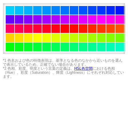
*1 色名および色の特徴表現は、基準となる色のなかから近いものを選ん
で表示しているため、正確でない場合があります。
*2 色相、彩度、明度という言葉の定義は、
HSL色空間
における色相
（Hue）、彩度（Saturation）、輝度（Lightness）にそれぞれ対応してい
ます。