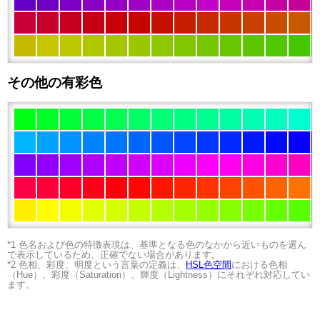
その他の有彩色
*1 色名および色の特徴表現は、基準となる色のなかから近いものを選ん
で表示しているため、正確でない場合があります。
*2 色相、彩度、明度という言葉の定義は、
HSL色空間
における色相
（Hue）、彩度（Saturation）、輝度（Lightness）にそれぞれ対応してい
ます。