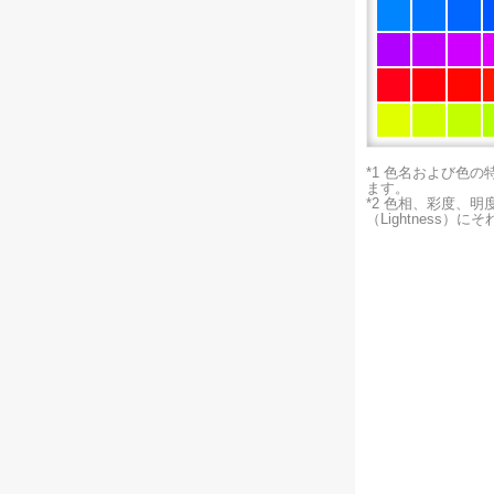
*1 色名および色
ます。
*2 色相、彩度、
（Lightness）