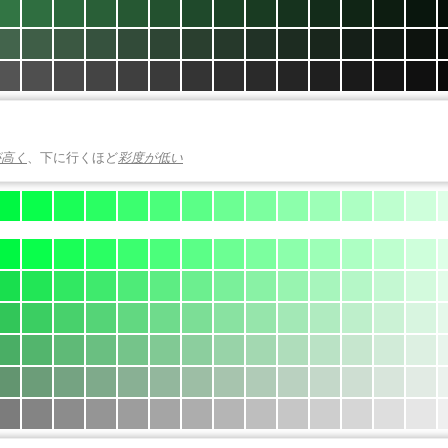
が高く
、下に行くほど
彩度が低い