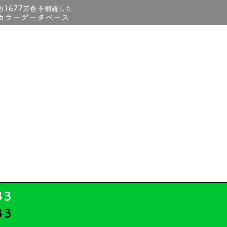
33
33