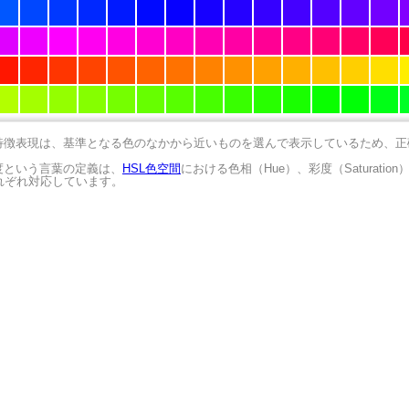
の特徴表現は、基準となる色のなかから近いものを選んで表示しているため、
明度という言葉の定義は、
HSL色空間
における色相（Hue）、彩度（Saturation
にそれぞれ対応しています。