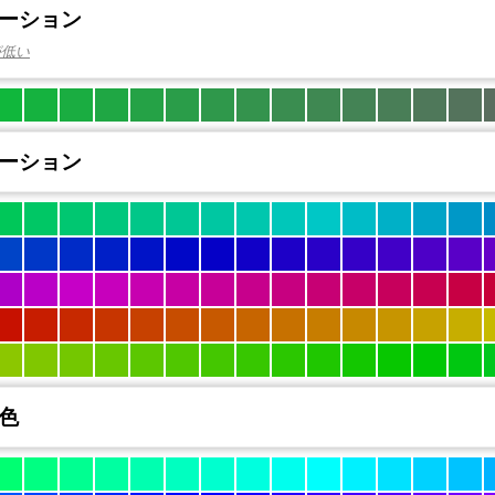
ーション
が低い
ーション
色