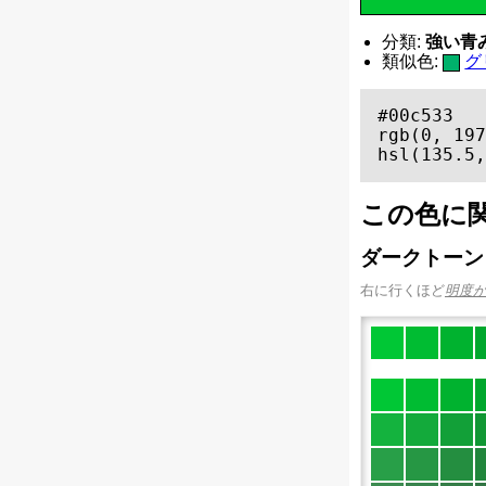
分類:
強い青みの
類似色:
グ
#00c533

rgb(0, 197
hsl(135.5,
この色に
ダークトーン
右に行くほど
明度