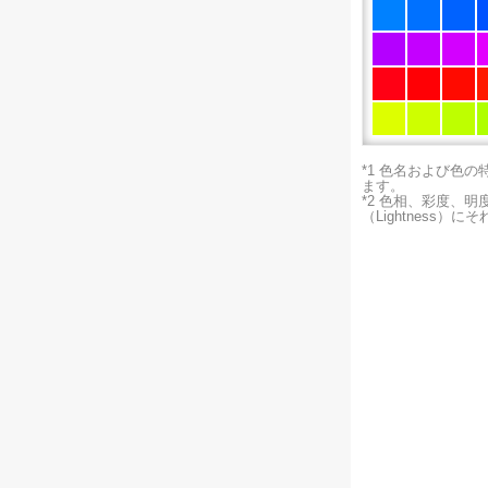
*1 色名および色
ます。
*2 色相、彩度、
（Lightness）