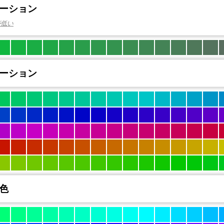
ーション
が低い
ーション
色