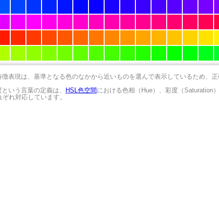
の特徴表現は、基準となる色のなかから近いものを選んで表示しているため、
明度という言葉の定義は、
HSL色空間
における色相（Hue）、彩度（Saturation
にそれぞれ対応しています。