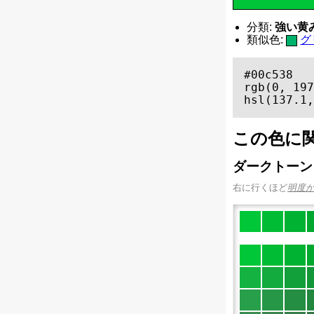
分類:
強い黄みの
類似色:
グ
#00c538

rgb(0, 197
hsl(137.1,
この色に
ダークトーン
右に行くほど
明度