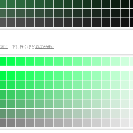
が高く
、下に行くほど
彩度が低い