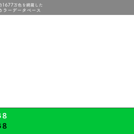
38
38