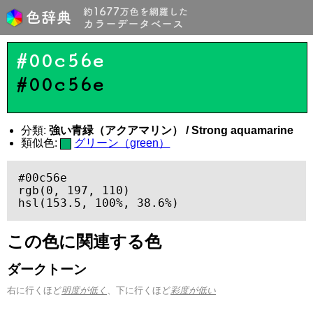
#00c56e
#00c56e
分類:
強い青緑（アクアマリン） / Strong aquamarine
類似色:
グリーン（green）
#00c56e

rgb(0, 197, 110)

hsl(153.5, 100%, 38.6%)
この色に関連する色
ダークトーン
右に行くほど
明度が低く
、下に行くほど
彩度が低い