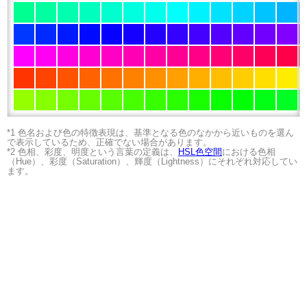
*1 色名および色の特徴表現は、基準となる色のなかから近いものを選ん
で表示しているため、正確でない場合があります。
*2 色相、彩度、明度という言葉の定義は、
HSL色空間
における色相
（Hue）、彩度（Saturation）、輝度（Lightness）にそれぞれ対応してい
ます。