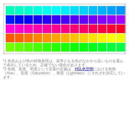
*1 色名および色の特徴表現は、基準となる色のなかから近いものを選ん
で表示しているため、正確でない場合があります。
*2 色相、彩度、明度という言葉の定義は、
HSL色空間
における色相
（Hue）、彩度（Saturation）、輝度（Lightness）にそれぞれ対応してい
ます。