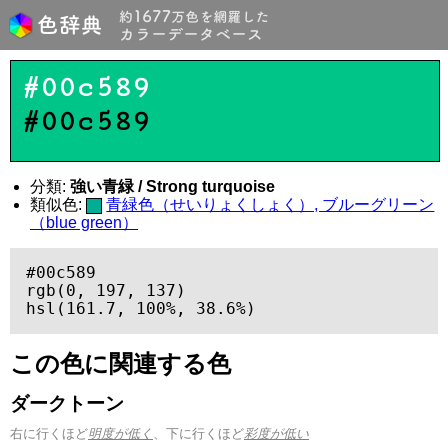
#00c589
#00c589
分類:
強い青緑 / Strong turquoise
類似色:
青緑色（せいりょくしょく）, ブルーグリーン
（blue green）
#00c589

rgb(0, 197, 137)

hsl(161.7, 100%, 38.6%)
この色に関連する色
ダークトーン
右に行くほど
明度が低く
、下に行くほど
彩度が低い