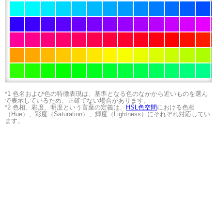
*1 色名および色の特徴表現は、基準となる色のなかから近いものを選ん
で表示しているため、正確でない場合があります。
*2 色相、彩度、明度という言葉の定義は、
HSL色空間
における色相
（Hue）、彩度（Saturation）、輝度（Lightness）にそれぞれ対応してい
ます。