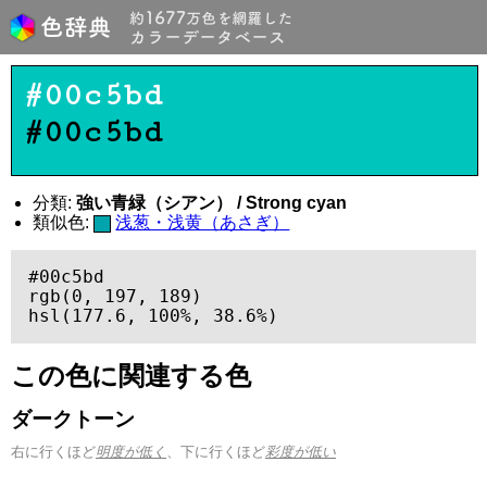
#00c5bd
#00c5bd
分類:
強い青緑（シアン） / Strong cyan
類似色:
浅葱・浅黄（あさぎ）
#00c5bd

rgb(0, 197, 189)

hsl(177.6, 100%, 38.6%)
この色に関連する色
ダークトーン
右に行くほど
明度が低く
、下に行くほど
彩度が低い