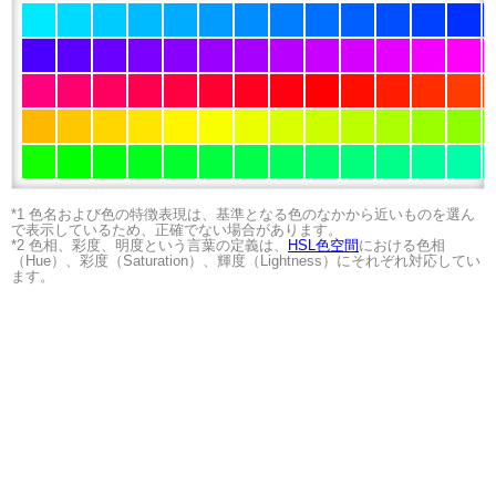
*1 色名および色の特徴表現は、基準となる色のなかから近いものを選ん
で表示しているため、正確でない場合があります。
*2 色相、彩度、明度という言葉の定義は、
HSL色空間
における色相
（Hue）、彩度（Saturation）、輝度（Lightness）にそれぞれ対応してい
ます。