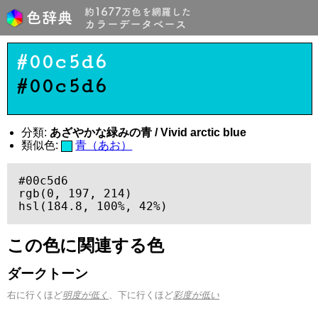
#00c5d6
#00c5d6
分類:
あざやかな緑みの青 / Vivid arctic blue
類似色:
青（あお）
#00c5d6

rgb(0, 197, 214)

hsl(184.8, 100%, 42%)
この色に関連する色
ダークトーン
右に行くほど
明度が低く
、下に行くほど
彩度が低い