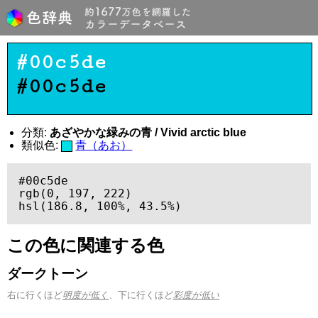
#00c5de
#00c5de
分類:
あざやかな緑みの青 / Vivid arctic blue
類似色:
青（あお）
#00c5de

rgb(0, 197, 222)

hsl(186.8, 100%, 43.5%)
この色に関連する色
ダークトーン
右に行くほど
明度が低く
、下に行くほど
彩度が低い