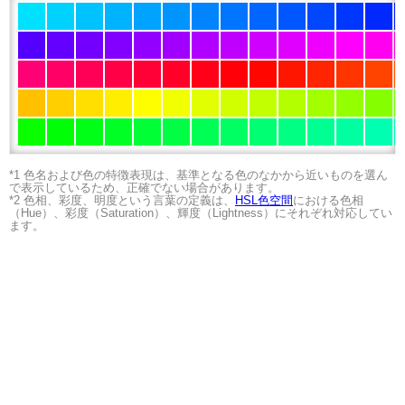
*1 色名および色の特徴表現は、基準となる色のなかから近いものを選ん
で表示しているため、正確でない場合があります。
*2 色相、彩度、明度という言葉の定義は、
HSL色空間
における色相
（Hue）、彩度（Saturation）、輝度（Lightness）にそれぞれ対応してい
ます。