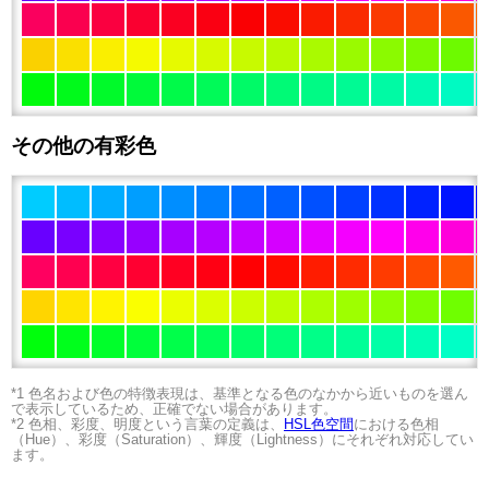
その他の有彩色
*1 色名および色の特徴表現は、基準となる色のなかから近いものを選ん
で表示しているため、正確でない場合があります。
*2 色相、彩度、明度という言葉の定義は、
HSL色空間
における色相
（Hue）、彩度（Saturation）、輝度（Lightness）にそれぞれ対応してい
ます。