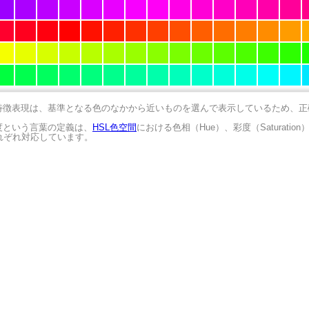
の特徴表現は、基準となる色のなかから近いものを選んで表示しているため、
明度という言葉の定義は、
HSL色空間
における色相（Hue）、彩度（Saturation
にそれぞれ対応しています。