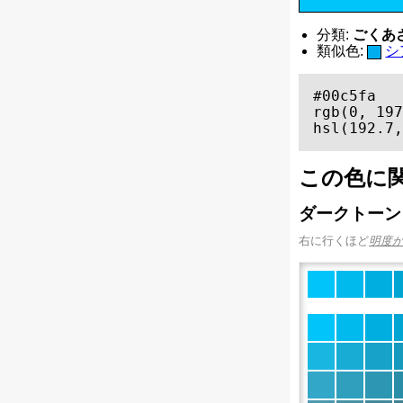
分類:
ごくあざや
類似色:
シ
#00c5fa

rgb(0, 197
hsl(192.7,
この色に
ダークトーン
右に行くほど
明度