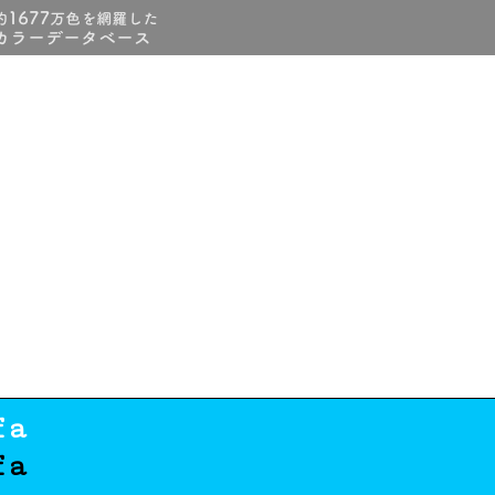
fa
fa