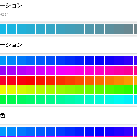
ーション
が低い
ーション
色