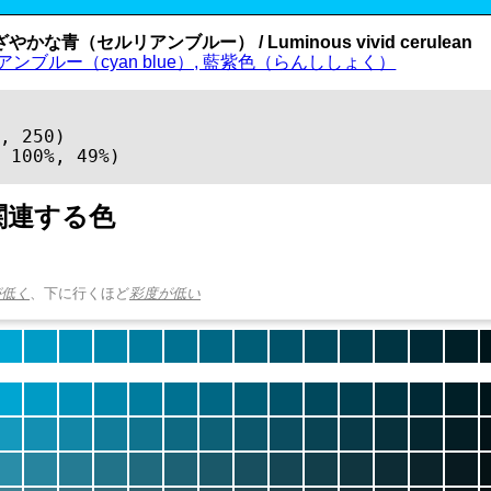
かな青（セルリアンブルー） / Luminous vivid cerulean
アンブルー（cyan blue）, 藍紫色（らんししょく）
, 250)

 100%, 49%)
関連する色
が低く
、下に行くほど
彩度が低い