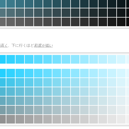
が高く
、下に行くほど
彩度が低い