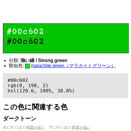
#00c602
#00c602
分類:
強い緑 / Strong green
類似色:
malachite green（マラカイトグリーン）
#00c602

rgb(0, 198, 2)

hsl(120.6, 100%, 38.8%)
この色に関連する色
ダークトーン
右に行くほど
明度が低く
、下に行くほど
彩度が低い