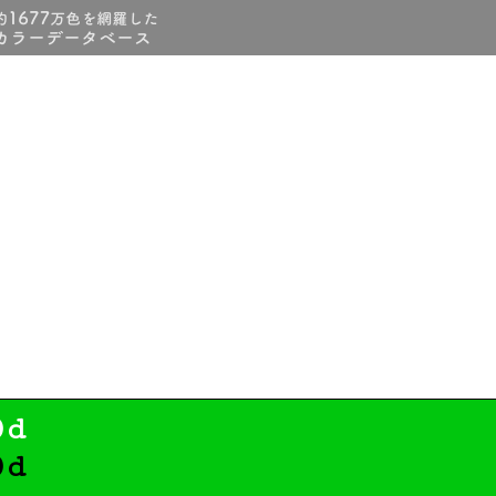
0d
0d