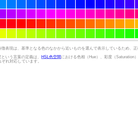
の特徴表現は、基準となる色のなかから近いものを選んで表示しているため、
明度という言葉の定義は、
HSL色空間
における色相（Hue）、彩度（Saturation
にそれぞれ対応しています。