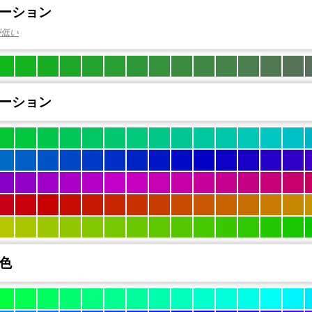
ーション
が低い
ーション
色