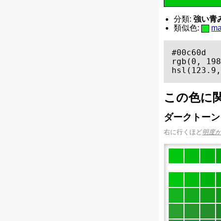
分類:
強い青み
類似色:
m
#00c60d

rgb(0, 198
hsl(123.9,
この色に
ダークトーン
右に行くほど
明度