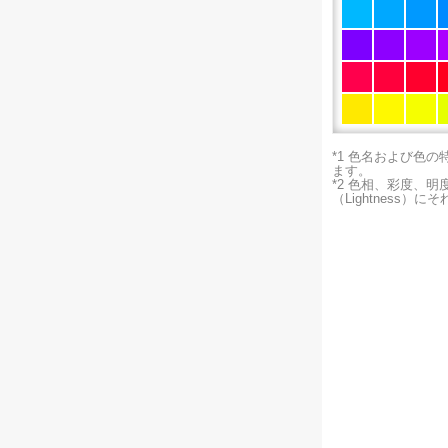
*1 色名および色
ます。
*2 色相、彩度、
（Lightness）