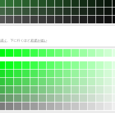
が高く
、下に行くほど
彩度が低い