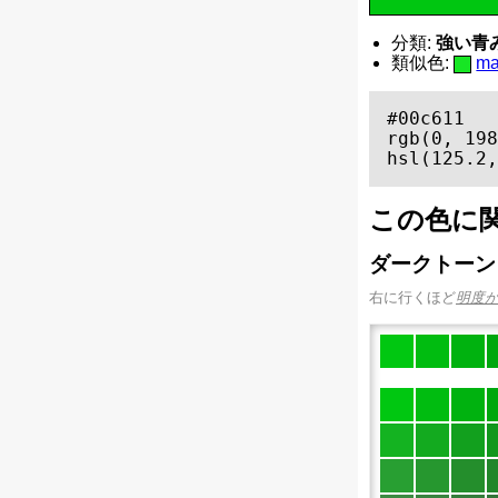
分類:
強い青み
類似色:
m
#00c611

rgb(0, 198
hsl(125.2,
この色に
ダークトーン
右に行くほど
明度