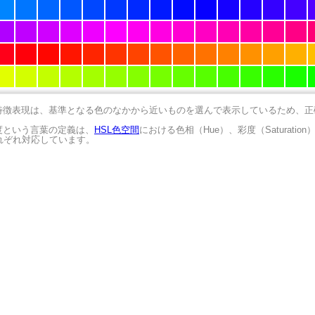
の特徴表現は、基準となる色のなかから近いものを選んで表示しているため、
明度という言葉の定義は、
HSL色空間
における色相（Hue）、彩度（Saturation
にそれぞれ対応しています。