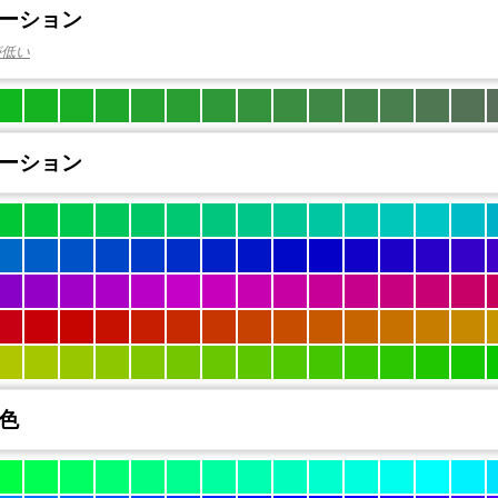
ーション
が低い
ーション
色