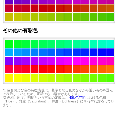
その他の有彩色
*1 色名および色の特徴表現は、基準となる色のなかから近いものを選ん
で表示しているため、正確でない場合があります。
*2 色相、彩度、明度という言葉の定義は、
HSL色空間
における色相
（Hue）、彩度（Saturation）、輝度（Lightness）にそれぞれ対応してい
ます。