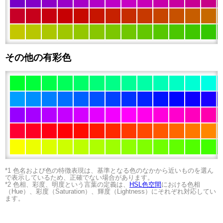
その他の有彩色
*1 色名および色の特徴表現は、基準となる色のなかから近いものを選ん
で表示しているため、正確でない場合があります。
*2 色相、彩度、明度という言葉の定義は、
HSL色空間
における色相
（Hue）、彩度（Saturation）、輝度（Lightness）にそれぞれ対応してい
ます。