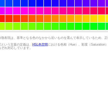
の特徴表現は、基準となる色のなかから近いものを選んで表示しているため、
明度という言葉の定義は、
HSL色空間
における色相（Hue）、彩度（Saturation
にそれぞれ対応しています。