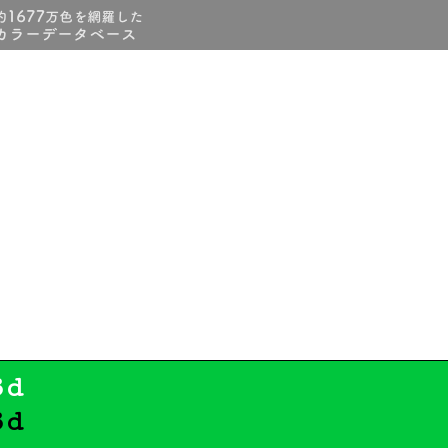
3d
3d