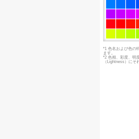
*1 色名および色
ます。
*2 色相、彩度、
（Lightness）