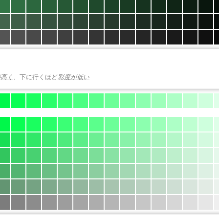
が高く
、下に行くほど
彩度が低い