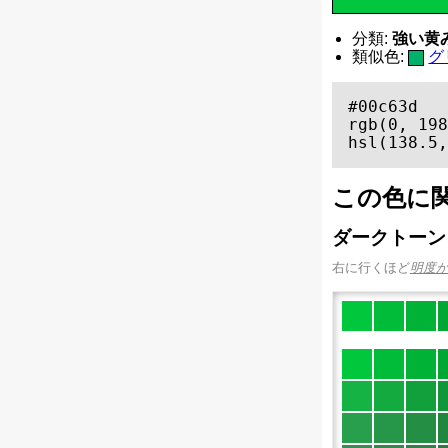
分類:
強い黄みの
類似色:
グ
#00c63d

rgb(0, 198
hsl(138.5,
この色に
ダークトーン
右に行くほど
明度