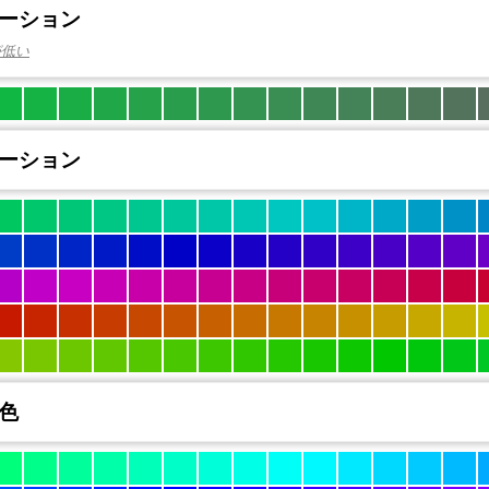
ーション
が低い
ーション
色