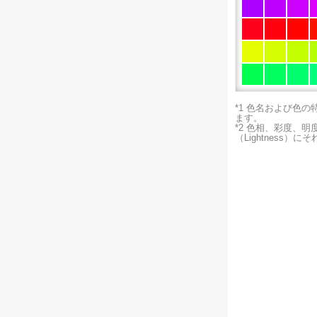
*1 色名および色
ます。
*2 色相、彩度、
（Lightness）