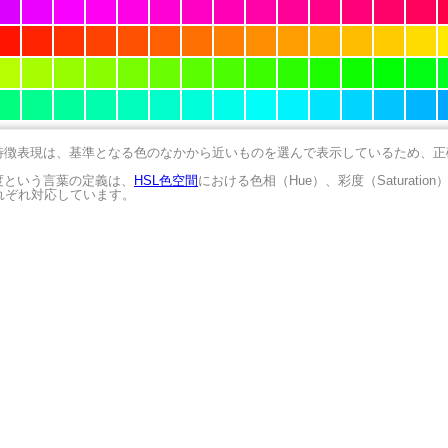
の特徴表現は、基準となる色のなかから近いものを選んで表示しているため、
明度という言葉の定義は、
HSL色空間
における色相（Hue）、彩度（Saturation
にそれぞれ対応しています。