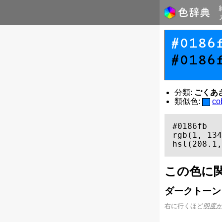
#0186
#0186
分類:
ごくあざや
類似色:
c
#0186fb

rgb(1, 134
hsl(208.1,
この色に
ダークトーン
右に行くほど
明度