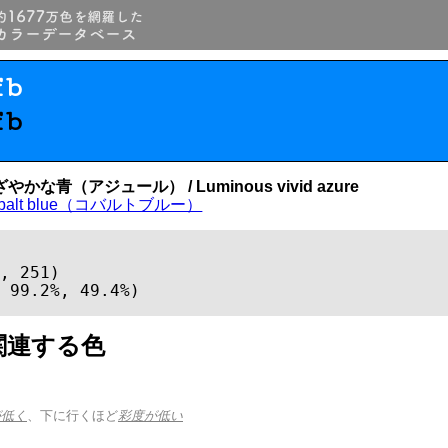
fb
fb
かな青（アジュール） / Luminous vivid azure
obalt blue（コバルトブルー）
, 251)

 99.2%, 49.4%)
関連する色
が低く
、下に行くほど
彩度が低い