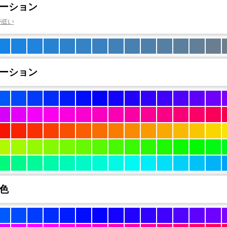
ーション
が低い
ーション
色