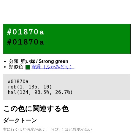
#01870a
#01870a
分類:
強い緑 / Strong green
類似色:
深緑（ふかみどり）
#01870a

rgb(1, 135, 10)

hsl(124, 98.5%, 26.7%)
この色に関連する色
ダークトーン
右に行くほど
明度が低く
、下に行くほど
彩度が低い