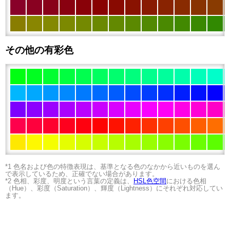
その他の有彩色
*1 色名および色の特徴表現は、基準となる色のなかから近いものを選ん
で表示しているため、正確でない場合があります。
*2 色相、彩度、明度という言葉の定義は、
HSL色空間
における色相
（Hue）、彩度（Saturation）、輝度（Lightness）にそれぞれ対応してい
ます。