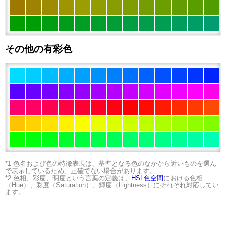
その他の有彩色
*1 色名および色の特徴表現は、基準となる色のなかから近いものを選ん
で表示しているため、正確でない場合があります。
*2 色相、彩度、明度という言葉の定義は、
HSL色空間
における色相
（Hue）、彩度（Saturation）、輝度（Lightness）にそれぞれ対応してい
ます。