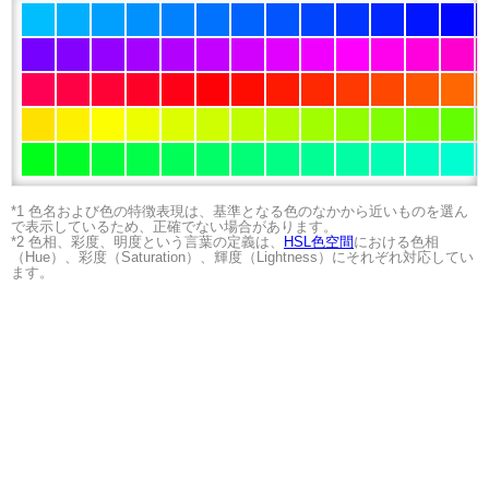
*1 色名および色の特徴表現は、基準となる色のなかから近いものを選ん
で表示しているため、正確でない場合があります。
*2 色相、彩度、明度という言葉の定義は、
HSL色空間
における色相
（Hue）、彩度（Saturation）、輝度（Lightness）にそれぞれ対応してい
ます。