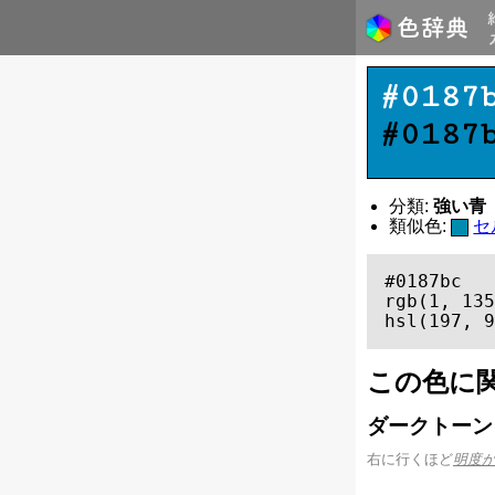
#0187
#0187
分類:
強い青（セ
類似色:
セ
#0187bc

rgb(1, 135
hsl(197, 9
この色に
ダークトーン
右に行くほど
明度