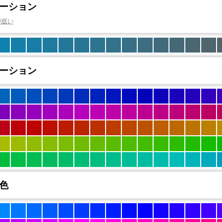
ーション
が低い
ーション
色