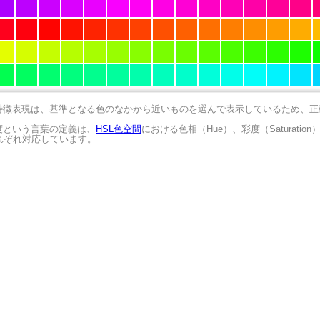
の特徴表現は、基準となる色のなかから近いものを選んで表示しているため、
明度という言葉の定義は、
HSL色空間
における色相（Hue）、彩度（Saturation
にそれぞれ対応しています。