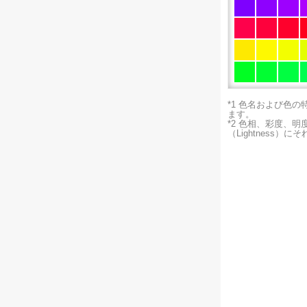
*1 色名および色
ます。
*2 色相、彩度、
（Lightness）