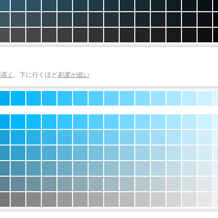
が高く
、下に行くほど
彩度が低い