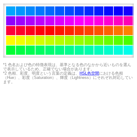
*1 色名および色の特徴表現は、基準となる色のなかから近いものを選ん
で表示しているため、正確でない場合があります。
*2 色相、彩度、明度という言葉の定義は、
HSL色空間
における色相
（Hue）、彩度（Saturation）、輝度（Lightness）にそれぞれ対応してい
ます。