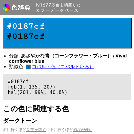
#0187cf
#0187cf
分類:
あざやかな青（コーンフラワー・ブルー） / Vivid
cornflower blue
類似色:
コバルト色（コバルトいろ）
#0187cf

rgb(1, 135, 207)

hsl(201, 99%, 40.8%)
この色に関連する色
ダークトーン
右に行くほど
明度が低く
、下に行くほど
彩度が低い