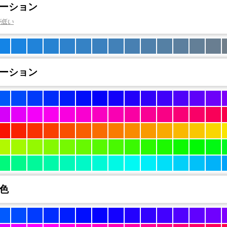
ーション
が低い
ーション
色