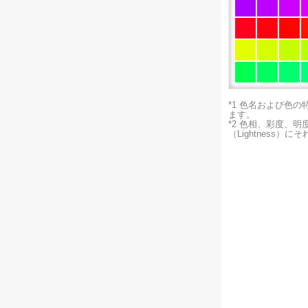
*1 色名および色
ます。
*2 色相、彩度、
（Lightness）