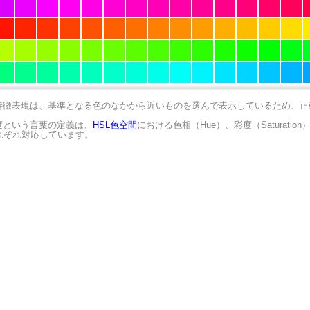
の特徴表現は、基準となる色のなかから近いものを選んで表示しているため、
明度という言葉の定義は、
HSL色空間
における色相（Hue）、彩度（Saturation
にそれぞれ対応しています。