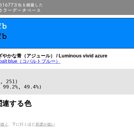
fb
fb
かな青（アジュール） / Luminous vivid azure
obalt blue（コバルトブルー）
, 251)

 99.2%, 49.4%)
関連する色
が低く
、下に行くほど
彩度が低い