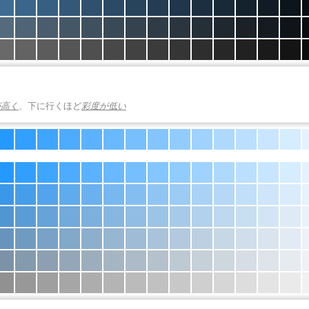
が高く
、下に行くほど
彩度が低い