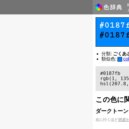
#0187
#0187
分類:
ごくあざや
類似色:
c
#0187fb

rgb(1, 135
hsl(207.8,
この色に
ダークトーン
右に行くほど
明度