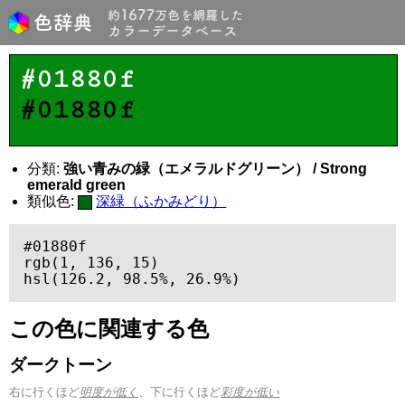
#01880f
#01880f
分類:
強い青みの緑（エメラルドグリーン） / Strong
emerald green
類似色:
深緑（ふかみどり）
#01880f

rgb(1, 136, 15)

hsl(126.2, 98.5%, 26.9%)
この色に関連する色
ダークトーン
右に行くほど
明度が低く
、下に行くほど
彩度が低い