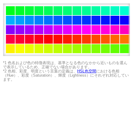
*1 色名および色の特徴表現は、基準となる色のなかから近いものを選ん
で表示しているため、正確でない場合があります。
*2 色相、彩度、明度という言葉の定義は、
HSL色空間
における色相
（Hue）、彩度（Saturation）、輝度（Lightness）にそれぞれ対応してい
ます。