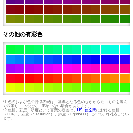
その他の有彩色
*1 色名および色の特徴表現は、基準となる色のなかから近いものを選ん
で表示しているため、正確でない場合があります。
*2 色相、彩度、明度という言葉の定義は、
HSL色空間
における色相
（Hue）、彩度（Saturation）、輝度（Lightness）にそれぞれ対応してい
ます。