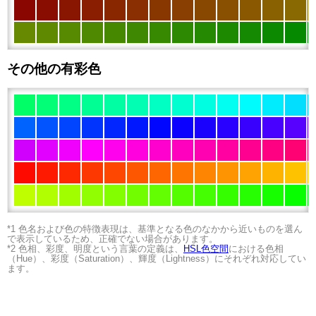
その他の有彩色
*1 色名および色の特徴表現は、基準となる色のなかから近いものを選ん
で表示しているため、正確でない場合があります。
*2 色相、彩度、明度という言葉の定義は、
HSL色空間
における色相
（Hue）、彩度（Saturation）、輝度（Lightness）にそれぞれ対応してい
ます。