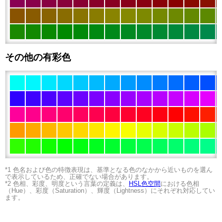
その他の有彩色
*1 色名および色の特徴表現は、基準となる色のなかから近いものを選ん
で表示しているため、正確でない場合があります。
*2 色相、彩度、明度という言葉の定義は、
HSL色空間
における色相
（Hue）、彩度（Saturation）、輝度（Lightness）にそれぞれ対応してい
ます。