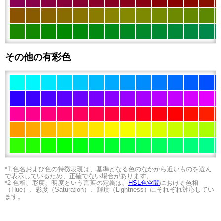
その他の有彩色
*1 色名および色の特徴表現は、基準となる色のなかから近いものを選ん
で表示しているため、正確でない場合があります。
*2 色相、彩度、明度という言葉の定義は、
HSL色空間
における色相
（Hue）、彩度（Saturation）、輝度（Lightness）にそれぞれ対応してい
ます。