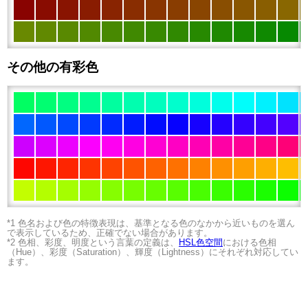
その他の有彩色
*1 色名および色の特徴表現は、基準となる色のなかから近いものを選ん
で表示しているため、正確でない場合があります。
*2 色相、彩度、明度という言葉の定義は、
HSL色空間
における色相
（Hue）、彩度（Saturation）、輝度（Lightness）にそれぞれ対応してい
ます。