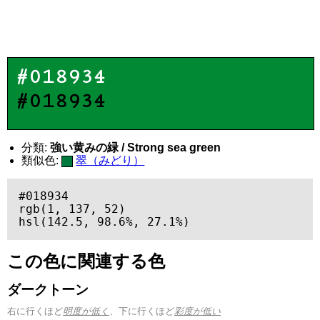
#018934
#018934
分類:
強い黄みの緑 / Strong sea green
類似色:
翠（みどり）
#018934

rgb(1, 137, 52)

hsl(142.5, 98.6%, 27.1%)
この色に関連する色
ダークトーン
右に行くほど
明度が低く
、下に行くほど
彩度が低い