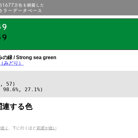
39
39
緑 / Strong sea green
（みどり）
, 57)

 98.6%, 27.1%)
関連する色
が低く
、下に行くほど
彩度が低い