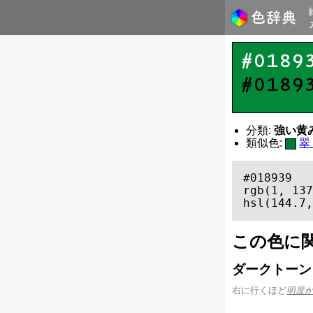
#0189
#0189
分類:
強い黄みの
類似色:
翠
#018939

rgb(1, 137
hsl(144.7,
この色に
ダークトーン
右に行くほど
明度