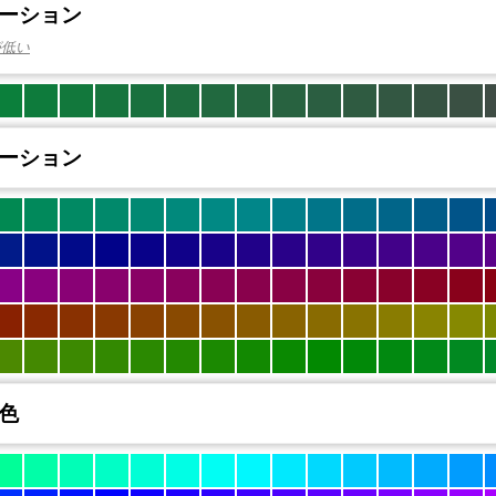
ーション
が低い
ーション
色