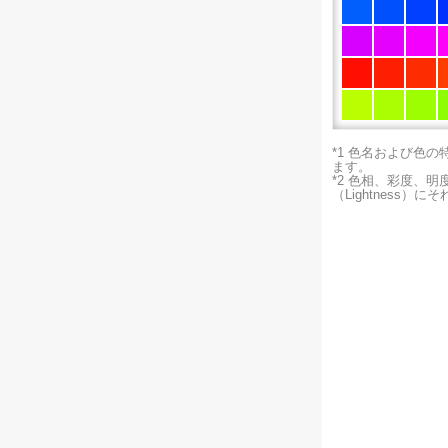
*1 色名および色
ます。
*2 色相、彩度、
（Lightness）