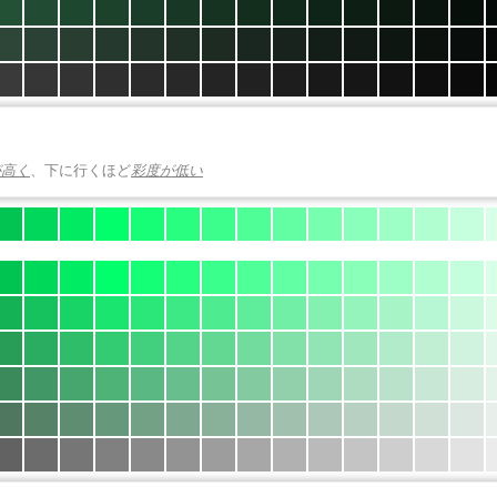
が高く
、下に行くほど
彩度が低い