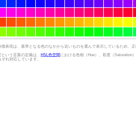
の特徴表現は、基準となる色のなかから近いものを選んで表示しているため、
明度という言葉の定義は、
HSL色空間
における色相（Hue）、彩度（Saturation
にそれぞれ対応しています。