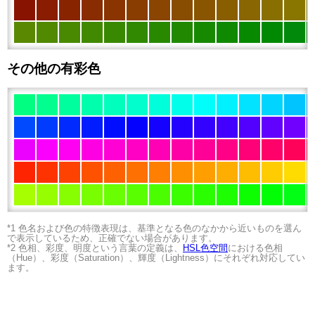
その他の有彩色
*1 色名および色の特徴表現は、基準となる色のなかから近いものを選ん
で表示しているため、正確でない場合があります。
*2 色相、彩度、明度という言葉の定義は、
HSL色空間
における色相
（Hue）、彩度（Saturation）、輝度（Lightness）にそれぞれ対応してい
ます。