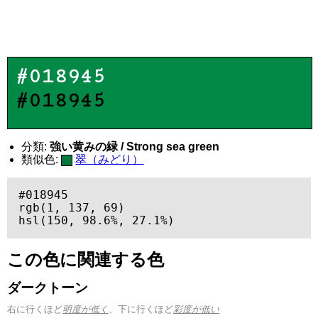
#018945
#018945
分類:
強い黄みの緑 / Strong sea green
類似色:
翠（みどり）
#018945

rgb(1, 137, 69)

hsl(150, 98.6%, 27.1%)
この色に関連する色
ダークトーン
右に行くほど
明度が低く
、下に行くほど
彩度が低い