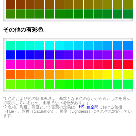
その他の有彩色
*1 色名および色の特徴表現は、基準となる色のなかから近いものを選ん
で表示しているため、正確でない場合があります。
*2 色相、彩度、明度という言葉の定義は、
HSL色空間
における色相
（Hue）、彩度（Saturation）、輝度（Lightness）にそれぞれ対応してい
ます。