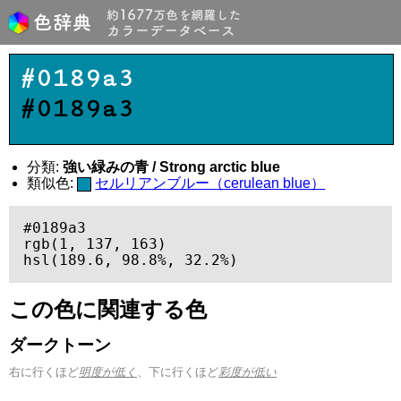
#0189a3
#0189a3
分類:
強い緑みの青 / Strong arctic blue
類似色:
セルリアンブルー（cerulean blue）
#0189a3

rgb(1, 137, 163)

hsl(189.6, 98.8%, 32.2%)
この色に関連する色
ダークトーン
右に行くほど
明度が低く
、下に行くほど
彩度が低い