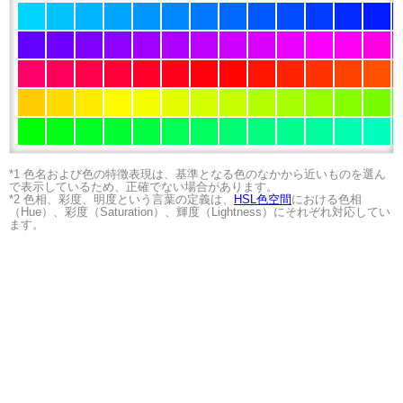
*1 色名および色の特徴表現は、基準となる色のなかから近いものを選ん
で表示しているため、正確でない場合があります。
*2 色相、彩度、明度という言葉の定義は、
HSL色空間
における色相
（Hue）、彩度（Saturation）、輝度（Lightness）にそれぞれ対応してい
ます。