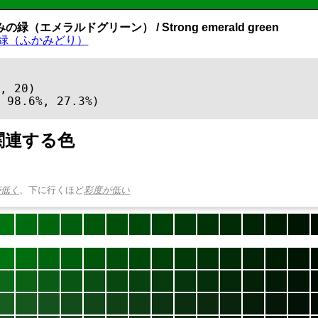
の緑（エメラルドグリーン） / Strong emerald green
緑（ふかみどり）
, 20)

 98.6%, 27.3%)
関連する色
が低く
、下に行くほど
彩度が低い