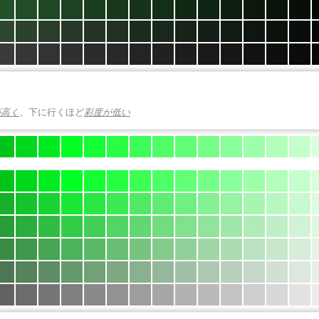
が高く
、下に行くほど
彩度が低い