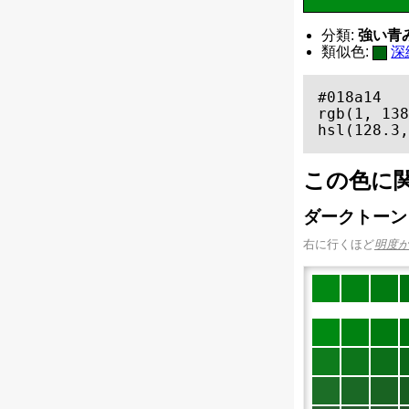
分類:
強い青み
類似色:
深
#018a14

rgb(1, 138
hsl(128.3,
この色に
ダークトーン
右に行くほど
明度