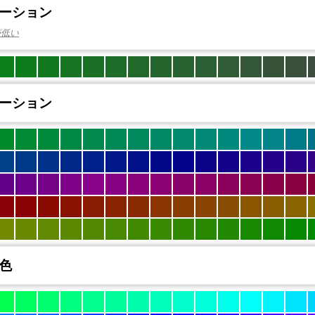
ーション
が低い
ーション
色