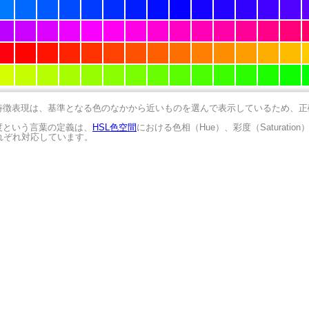
の特徴表現は、基準となる色のなかから近いものを選んで表示しているため、
明度という言葉の定義は、
HSL色空間
における色相（Hue）、彩度（Saturation
にそれぞれ対応しています。