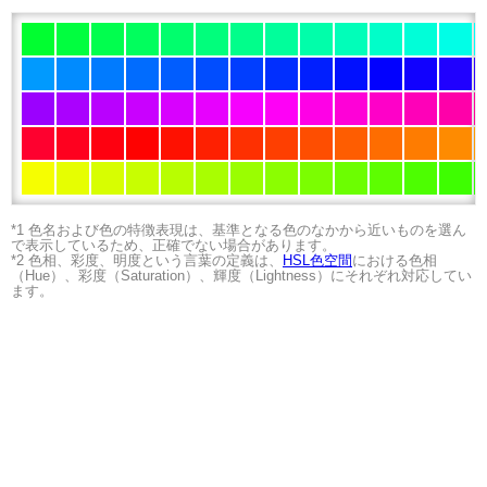
*1 色名および色の特徴表現は、基準となる色のなかから近いものを選ん
で表示しているため、正確でない場合があります。
*2 色相、彩度、明度という言葉の定義は、
HSL色空間
における色相
（Hue）、彩度（Saturation）、輝度（Lightness）にそれぞれ対応してい
ます。