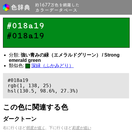
#018a19
#018a19
分類:
強い青みの緑（エメラルドグリーン） / Strong
emerald green
類似色:
深緑（ふかみどり）
#018a19

rgb(1, 138, 25)

hsl(130.5, 98.6%, 27.3%)
この色に関連する色
ダークトーン
右に行くほど
明度が低く
、下に行くほど
彩度が低い