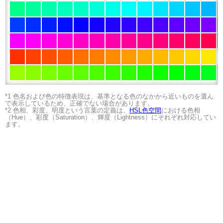
*1 色名および色の特徴表現は、基準となる色のなかから近いものを選ん
で表示しているため、正確でない場合があります。
*2 色相、彩度、明度という言葉の定義は、
HSL色空間
における色相
（Hue）、彩度（Saturation）、輝度（Lightness）にそれぞれ対応してい
ます。