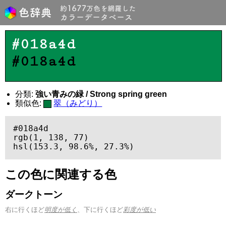
#018a4d
#018a4d
分類:
強い青みの緑 / Strong spring green
類似色:
翠（みどり）
#018a4d

rgb(1, 138, 77)

hsl(153.3, 98.6%, 27.3%)
この色に関連する色
ダークトーン
右に行くほど
明度が低く
、下に行くほど
彩度が低い