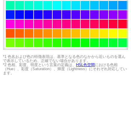
*1 色名および色の特徴表現は、基準となる色のなかから近いものを選ん
で表示しているため、正確でない場合があります。
*2 色相、彩度、明度という言葉の定義は、
HSL色空間
における色相
（Hue）、彩度（Saturation）、輝度（Lightness）にそれぞれ対応してい
ます。