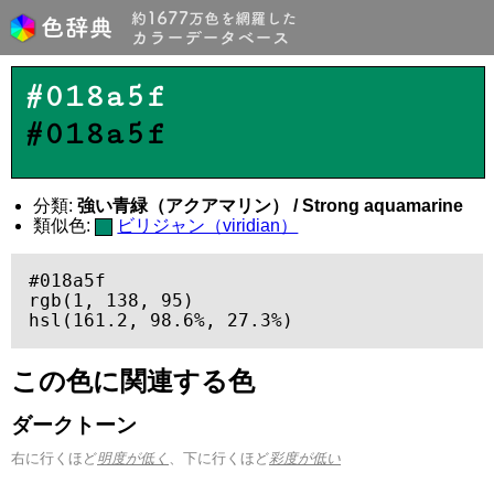
#018a5f
#018a5f
分類:
強い青緑（アクアマリン） / Strong aquamarine
類似色:
ビリジャン（viridian）
#018a5f

rgb(1, 138, 95)

hsl(161.2, 98.6%, 27.3%)
この色に関連する色
ダークトーン
右に行くほど
明度が低く
、下に行くほど
彩度が低い