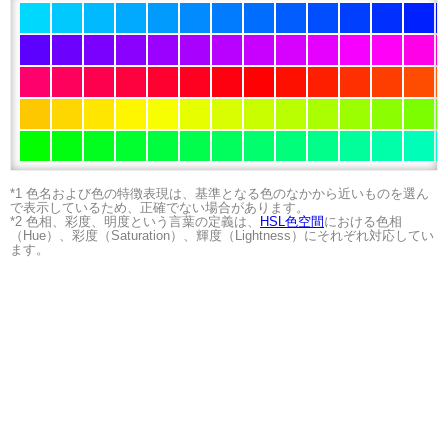
*1 色名および色の特徴表現は、基準となる色のなかから近いものを選ん
で表示しているため、正確でない場合があります。
*2 色相、彩度、明度という言葉の定義は、
HSL色空間
における色相
（Hue）、彩度（Saturation）、輝度（Lightness）にそれぞれ対応してい
ます。