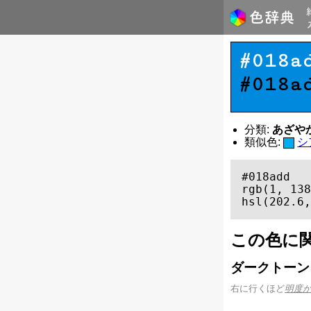
#018a
#018a
分類:
あざやかな
類似色:
シ
#018add

rgb(1, 138
hsl(202.6,
この色に
ダークトーン
右に行くほど
明度