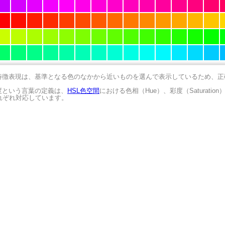
の特徴表現は、基準となる色のなかから近いものを選んで表示しているため、
明度という言葉の定義は、
HSL色空間
における色相（Hue）、彩度（Saturation
にそれぞれ対応しています。