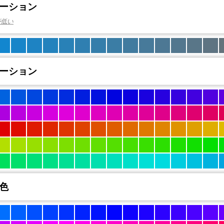
ーション
が低い
ーション
色