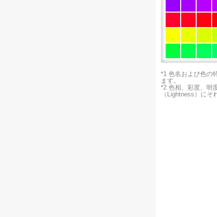
*1 色名および色
ます。
*2 色相、彩度、
（Lightness）