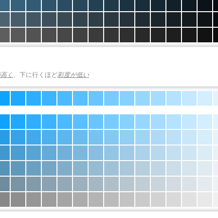
が高く
、下に行くほど
彩度が低い