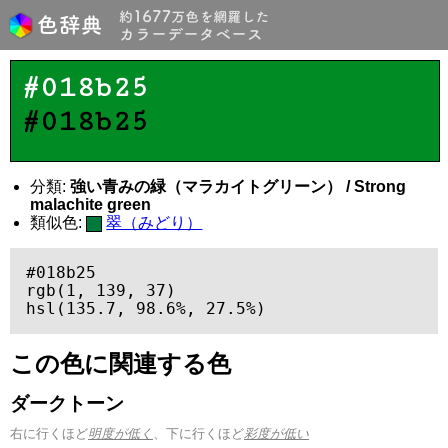
#018b25
#018b25
分類:
強い青みの緑（マラカイトグリーン） / Strong
malachite green
類似色:
翠（みどり）
#018b25

rgb(1, 139, 37)

hsl(135.7, 98.6%, 27.5%)
この色に関連する色
ダークトーン
右に行くほど
明度が低く
、下に行くほど
彩度が低い