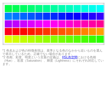
*1 色名および色の特徴表現は、基準となる色のなかから近いものを選ん
で表示しているため、正確でない場合があります。
*2 色相、彩度、明度という言葉の定義は、
HSL色空間
における色相
（Hue）、彩度（Saturation）、輝度（Lightness）にそれぞれ対応してい
ます。