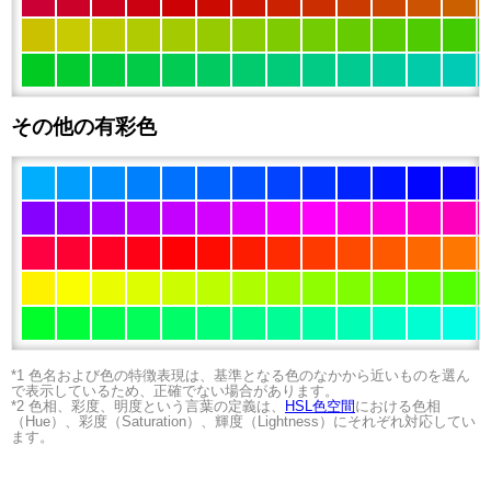
その他の有彩色
*1 色名および色の特徴表現は、基準となる色のなかから近いものを選ん
で表示しているため、正確でない場合があります。
*2 色相、彩度、明度という言葉の定義は、
HSL色空間
における色相
（Hue）、彩度（Saturation）、輝度（Lightness）にそれぞれ対応してい
ます。