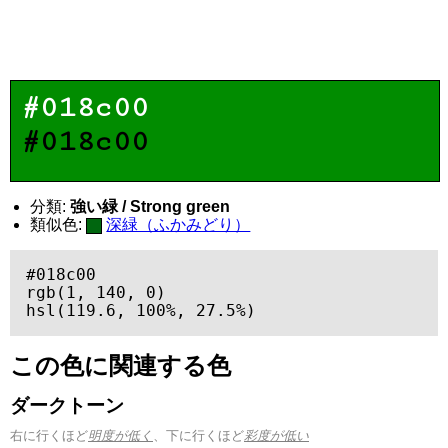
#018c00
#018c00
分類:
強い緑 / Strong green
類似色:
深緑（ふかみどり）
#018c00

rgb(1, 140, 0)

hsl(119.6, 100%, 27.5%)
この色に関連する色
ダークトーン
右に行くほど
明度が低く
、下に行くほど
彩度が低い