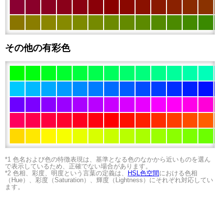
その他の有彩色
*1 色名および色の特徴表現は、基準となる色のなかから近いものを選ん
で表示しているため、正確でない場合があります。
*2 色相、彩度、明度という言葉の定義は、
HSL色空間
における色相
（Hue）、彩度（Saturation）、輝度（Lightness）にそれぞれ対応してい
ます。