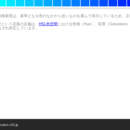
の特徴表現は、基準となる色のなかから近いものを選んで表示しているため、
明度という言葉の定義は、
HSL色空間
における色相（Hue）、彩度（Saturation
にそれぞれ対応しています。
/colors.v01.jp