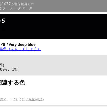
05
05
/ Very deep blue
黒色（あんこくしょく）
5)

00%, 1%)
関連する色
が高く
、下に行くほど
彩度が低い