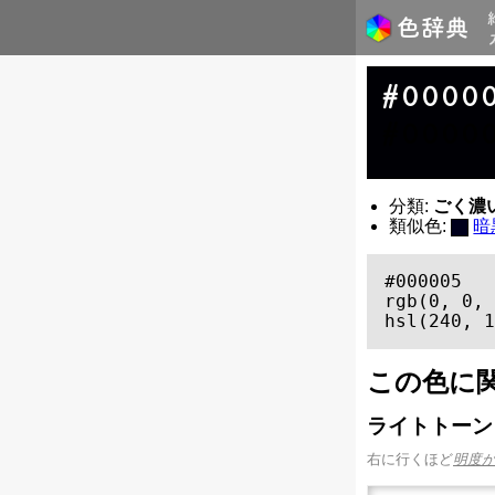
#0000
#0000
分類:
ごく濃い青 
類似色:
暗
#000005

rgb(0, 0, 
hsl(240, 1
この色に
ライトトーン
右に行くほど
明度