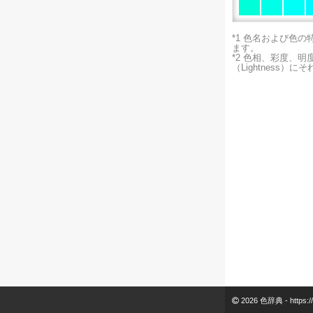
*1 色名および色
ます。
*2 色相、彩度、
（Lightness）
2026 色辞典 -
https:/