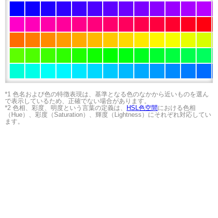
*1 色名および色の特徴表現は、基準となる色のなかから近いものを選ん
で表示しているため、正確でない場合があります。
*2 色相、彩度、明度という言葉の定義は、
HSL色空間
における色相
（Hue）、彩度（Saturation）、輝度（Lightness）にそれぞれ対応してい
ます。