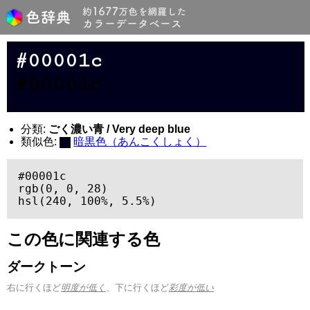
#00001c
#00001c
分類:
ごく濃い青 / Very deep blue
類似色:
暗黒色（あんこくしょく）
#00001c

rgb(0, 0, 28)

hsl(240, 100%, 5.5%)
この色に関連する色
ダークトーン
右に行くほど
明度が低く
、下に行くほど
彩度が低い